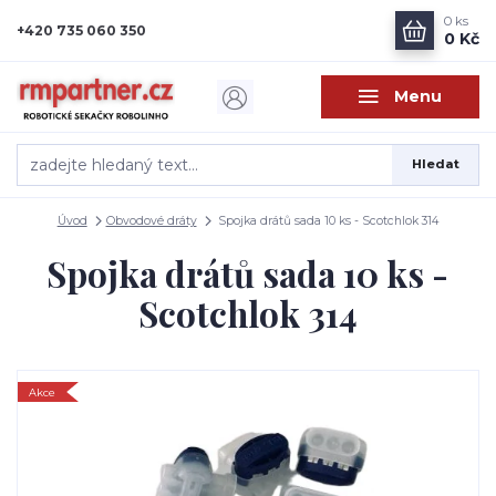
0
ks
+420 735 060 350
0 Kč
Menu
Hledat
Úvod
Obvodové dráty
Spojka drátů sada 10 ks - Scotchlok 314
Spojka drátů sada 10 ks -
Scotchlok 314
Akce