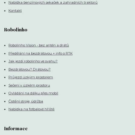
Nabídka benzínových sekaček a zahradních traktorů
Kontakt
Robolinho
Robolinho Vision - bez antén a drátů
Předělání na bezdrátovou + info o RTK
Jak jezdí robolinho ve svahu?
Bezdrátovou? Drátovou?
Průjezd úzkým prostorem
Sečení v úzkém prostoru
Ovládání na dálku přes mobil
Čistění stroje, údržba
Nabídka na fotbalové hřiště
Informace