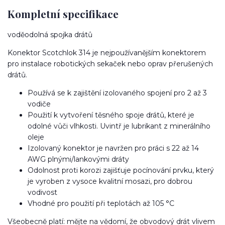
Kompletní specifikace
voděodolná spojka drátů
Konektor Scotchlok 314 je nejpoužívanějším konektorem
pro instalace robotických sekaček nebo oprav přerušených
drátů.
Používá se k zajištění izolovaného spojení pro 2 až 3
vodiče
Použití k vytvoření těsného spoje drátů, které je
odolné vůči vlhkosti. Uvintř je lubrikant z minerálního
oleje
Izolovaný konektor je navržen pro práci s 22 až 14
AWG plnými/lankovými dráty
Odolnost proti korozi zajišťuje pocínování prvku, který
je vyroben z vysoce kvalitní mosazi, pro dobrou
vodivost
Vhodné pro použití při teplotách až 105 °C
Všeobecně platí: mějte na vědomí, že obvodový drát vlivem