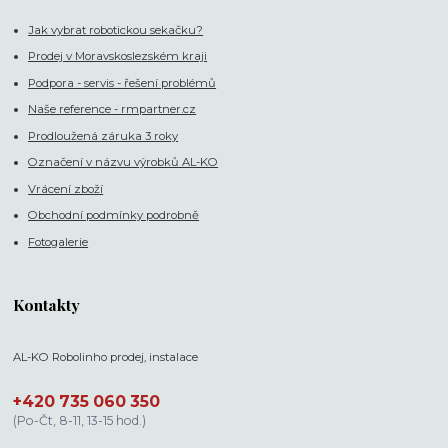
Jak vybrat robotickou sekačku?
Prodej v Moravskoslezském kraji
Podpora - servis - řešení problémů
Naše reference - rmpartner.cz
Prodloužená záruka 3 roky
Označení v názvu výrobků AL-KO
Vrácení zboží
Obchodní podmínky podrobně
Fotogalerie
Kontakty
AL-KO Robolinho prodej, instalace
+420 735 060 350
(Po-Čt, 8-11, 13-15 hod.)