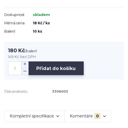
Dostupnost
skladem
Měrná cena
18 Kč / ks
Balení
10 ks
180 Kč
/
balení
149 Kč
bez DPH
Přidat do košíku
Číslo produktu:
3306003
Kompletní specifikace
Komentáře
0