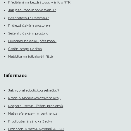
Předělání na bezdrátovou + info o RTK
Jak jezdí robolinho ve svahu?
Bezdrátovou? Drátovou?
Průjezd úzkým prostorem
Sečení v úzkém prostoru
Ovládání na dálku přes mobil
Čistění stroje, údržba
Nabídka na fotbalové hřiště
Informace
Jak vybrat robotickou sekačku?
Prodej v Moravskoslezském kraji
Podpora - servis - řešení problémů
Naše reference - rmpartner.cz
Prodloužená záruka 3 roky
Označení v názvu výrobků AL-KO