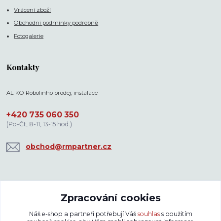
Vrácení zboží
Obchodní podmínky podrobně
Fotogalerie
Kontakty
AL-KO Robolinho prodej, instalace
+420 735 060 350
(Po-Čt, 8-11, 13-15 hod.)
obchod@rmpartner.cz
Zpracování cookies
Ceny s DPH
rmpartner.cz
2025-2026. Nekopírujte texty bez našeho svolení.
Náš e-shop a partneři potřebují Váš
souhlas
s použitím
Změna cen a technických parametrů vyhrazena.