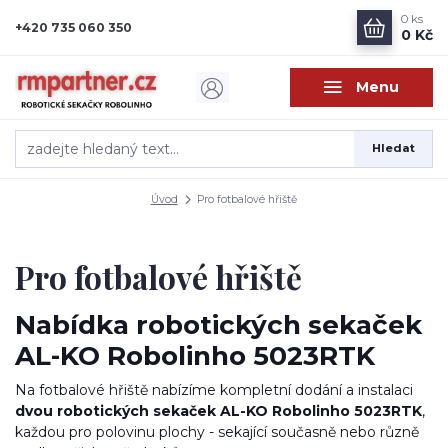
0
ks
+420 735 060 350
0 Kč
Menu
Hledat
Úvod
Pro fotbalové hřiště
Pro fotbalové hřiště
Nabídka robotických sekaček
AL-KO Robolinho 5023RTK
Na fotbalové hřiště nabízíme kompletní dodání a instalaci
dvou robotických sekaček AL-KO Robolinho 5023RTK
,
každou pro polovinu plochy - sekající současně nebo různě