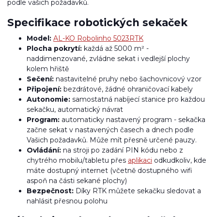
podle vašich požadavků.
Specifikace robotických sekaček
Model:
AL-KO Robolinho 5023RTK
Plocha pokrytí:
každá až 5000 m² -
naddimenzované, zvládne sekat i vedlejší plochy
kolem hřiště
Sečení:
nastavitelné pruhy nebo šachovnicový vzor
Připojení:
bezdrátové, žádné ohraničovací kabely
Autonomie:
samostatná nabíjecí stanice pro každou
sekačku, automatický návrat
Program:
automaticky nastavený program - sekačka
začne sekat v nastavených časech a dnech podle
Vašich požadavků. Může mít přesně určené pauzy.
Ovládání:
na stroji po zadání PIN kódu nebo z
chytrého mobilu/tabletu přes
aplikaci
odkudkoliv, kde
máte dostupný internet (včetně dostupného wifi
aspoň na části sekané plochy)
Bezpečnost:
Díky RTK můžete sekačku sledovat a
nahlásit přesnou polohu