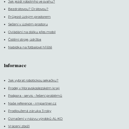
Jak jezdí robolinho ve svahu?
Bezdrátovou? Drátovou?
Průjezd úzkým prostorem
Sečení v úzkém prostoru
Ovládání na dálku přes mobil
Čistění stroje, údržba
Nabídka na fotbalové hřiště
Informace
Jak vybrat robotickou sekačku?
Prodej v Moravskoslezském kraji
Podpora - servis - řešení problémů
Naše reference - rmpartner.cz
Prodloužená záruka 3 roky
Označení v názvu výrobků AL-KO
Vrácení zboží