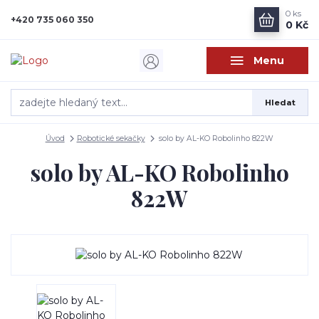
0
ks
+420 735 060 350
0 Kč
Menu
Hledat
Úvod
Robotické sekačky
solo by AL-KO Robolinho 822W
solo by AL-KO Robolinho
822W