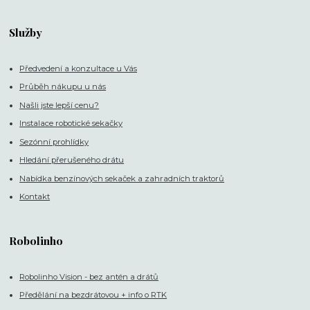
Služby
Předvedení a konzultace u Vás
Průběh nákupu u nás
Našli jste lepší cenu?
Instalace robotické sekačky
Sezónní prohlídky
Hledání přerušeného drátu
Nabídka benzínových sekaček a zahradních traktorů
Kontakt
Robolinho
Robolinho Vision - bez antén a drátů
Předělání na bezdrátovou + info o RTK