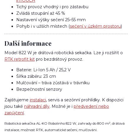
inTOUCH
Tichý provoz vhodný i pro zástavbu
Zvládá stoupání až 45 %
Nastavení výšky sečení 25–55 mm
Pohyb i v užších místech (
sečení v úzkém prostoru
)
Další informace
Model 822 W je drátová robotická sekačka. Lze ji rozšířit o
RTK retrofit kit
pro bezdrátový provoz.
Baterie: Li-Ion 5 Ah / 25,2 V
Šířka záběru: 23 cm
Mulčování – tráva zůstává v trávníku
Bezpečnostní senzory
Zajišťujeme
instalaci
, servis a sezónní prohlídky. K dispozici
jsou také
náhradní díly
. Možné je i
předvedení nebo
zapůjčení
.
Robotická sekačka AL-KO Robolinho 822 W, zahrady do 800 m², drátová
instalace, možnost RTK, automatické sečení, mulčování.