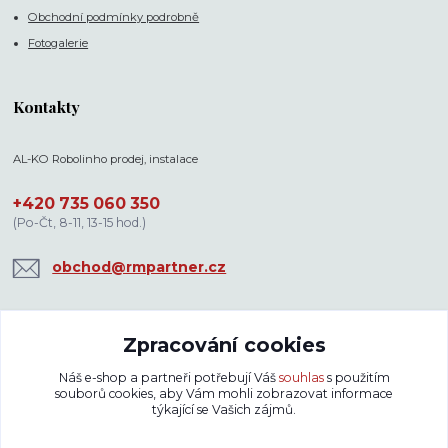
Obchodní podmínky podrobně
Fotogalerie
Kontakty
AL-KO Robolinho prodej, instalace
+420 735 060 350
(Po-Čt, 8-11, 13-15 hod.)
obchod@rmpartner.cz
Zpracování cookies
Náš e-shop a partneři potřebují Váš
souhlas
s použitím
souborů cookies, aby Vám mohli zobrazovat informace
Ceny s DPH
rmpartner.cz
2025-2026. Nekopírujte texty bez našeho svolení.
týkající se Vašich zájmů.
Změna cen a technických parametrů vyhrazena.