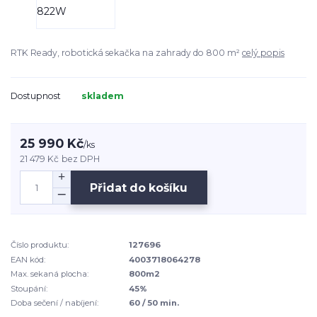
RTK Ready, robotická sekačka na zahrady do 800 m²
celý popis
Dostupnost
skladem
25 990 Kč
/
ks
21 479 Kč
bez DPH
Přidat do košíku
Číslo produktu:
127696
EAN kód:
4003718064278
Max. sekaná plocha:
800m2
Stoupání:
45%
Doba sečení / nabíjení:
60 / 50 min.