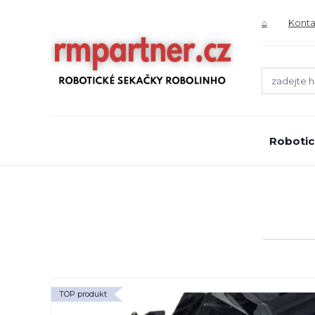
⌂
Konta
Robotic
TOP produkt