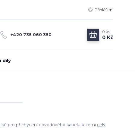
Přihlášení
0
ks
+420 735 060 350
0 Kč
 díly
líků pro přichycení obvodového kabelu k zemi
celý