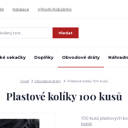
kt
Instalace
Výhody Robolinho
Hledat
ké sekačky
Doplňky
Obvodové dráty
Náhradní
Úvod
Obvodové dráty
Plastové kolíky 100 kusů
Plastové kolíky 100 kusů
100 kusů plastových ko
popis