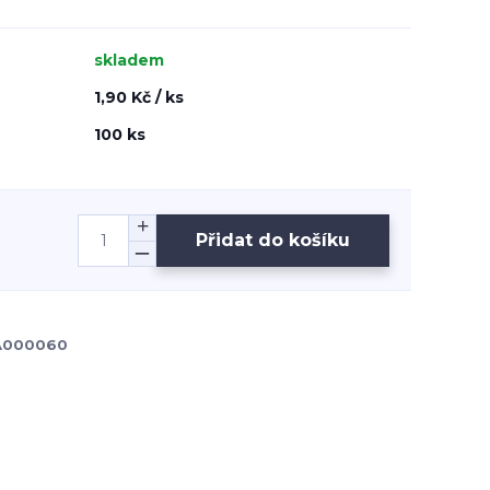
skladem
1,90 Kč / ks
100 ks
Přidat do košíku
|A000060