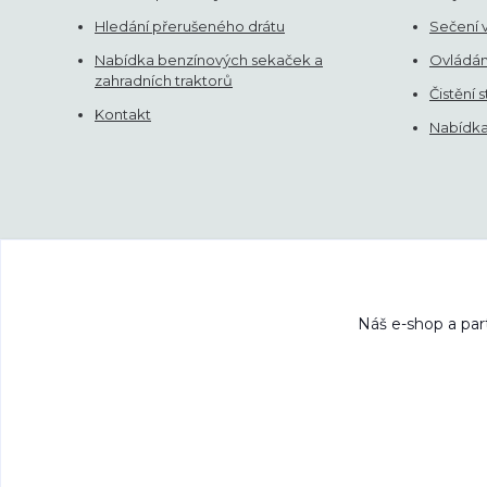
Hledání přerušeného drátu
Sečení 
Nabídka benzínových sekaček a
Ovládán
zahradních traktorů
Čistění 
Kontakt
Nabídka 
Ceny s DPH
rmpartner.cz
2025-2026. Nekopíru
Náš e-shop a par
rob