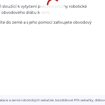
 sloužící k vytyčení pracovní plochy robotické
í obvodového drátu k zemi.
e do země a s jeho pomocí zafixujete obvodový
alace a servis robotických sekaček, bezdrátové RTK sekačky, drátov