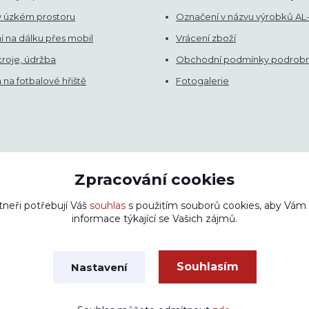
v úzkém prostoru
Označení v názvu výrobků AL
í na dálku přes mobil
Vrácení zboží
stroje, údržba
Obchodní podmínky podrob
na fotbalové hřiště
Fotogalerie
Zpracování cookies
jte texty bez našeho svolení. Změna cen a technických parametrů vy
tneři potřebují Váš
souhlas
s použitím souborů cookies, aby Vám
informace týkající se Vašich zájmů.
Souhlasím
Nastavení
olinho.cz
alko-garden.eu