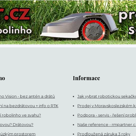
ho
Informace
o Vision - bez antén a drátů
Jak vybrat robotickou sekačk
í na bezdrátovou + info o RTK
Prodej v Moravskoslezském kr
í robolinho ve svahu?
Podpora - servis - řešení pro
ovou? Drátovou?
Naše reference - rmpartner.c
 úzkým prostorem
Prodloužená záruka 3 roky