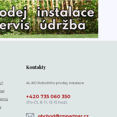
Kontakty
u?
AL-KO Robolinho prodej, instalace
aji
+420 735 060 350
blémů
(Po-Čt, 8-11, 13-15 hod.)
z
obchod@rmpartner.cz