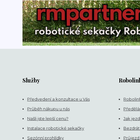
Služby
Robolin
Předvedení a konzultace u Vás
Robolinh
Průběh nákupu u nás
Předělán
Našli jste lepší cenu?
Jak jezd
Instalace robotické sekačky
Bezdrát
Sezónní prohlídky
Průjezd