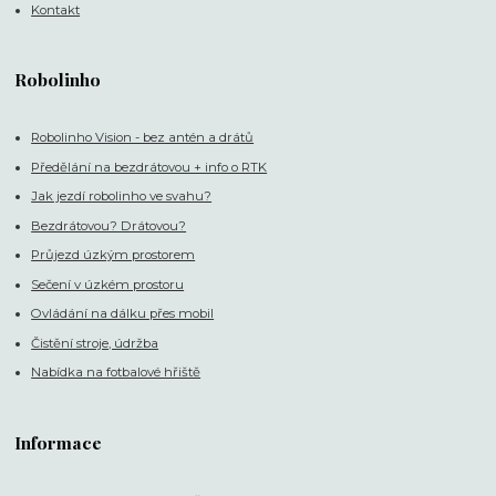
Kontakt
Robolinho
Robolinho Vision - bez antén a drátů
Předělání na bezdrátovou + info o RTK
Jak jezdí robolinho ve svahu?
Bezdrátovou? Drátovou?
Průjezd úzkým prostorem
Sečení v úzkém prostoru
Ovládání na dálku přes mobil
Čistění stroje, údržba
Nabídka na fotbalové hřiště
Informace