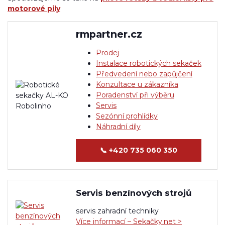
motorové pily
rmpartner.cz
Prodej
Instalace robotických sekaček
Předvedení nebo zapůjčení
Konzultace u zákazníka
Poradenství při výběru
Servis
Sezónní prohlídky
Náhradní díly
📞
+420 735 060 350
Servis benzínových strojů
servis zahradní techniky
Více informací – Sekačky.net >