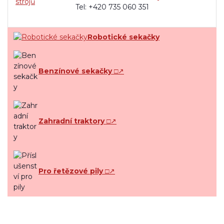
Tel: +420 735 060 351
Robotické sekačky
Benzínové sekačky
□↗
Zahradní traktory
□↗
Pro řetězové pily
□↗