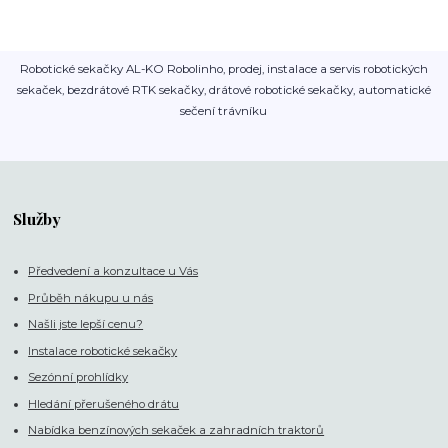
Robotické sekačky AL-KO Robolinho, prodej, instalace a servis robotických
sekaček, bezdrátové RTK sekačky, drátové robotické sekačky, automatické
sečení trávníku
Služby
Předvedení a konzultace u Vás
Průběh nákupu u nás
Našli jste lepší cenu?
Instalace robotické sekačky
Sezónní prohlídky
Hledání přerušeného drátu
Nabídka benzínových sekaček a zahradních traktorů