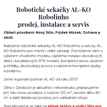
Robotické sekačky AL-KO
Robolinho
prodej, instalace a servis
Oblast působení: Nový Jičín, Frýdek Místek, Ostrava a
okolí.
Nabízíme robotické sekačky AL-KO Robolinho a solo by AL-
KO Robolinho pro menší i velké zahrady. Pomůžeme Vám s
výběrem vhodného modelu, zajistíme instalaci obvodových
drátů i bezdrátových RTK modelů, kompletní servis, sezónní
prohlídky, dlouhodobý provoz a nabízíme kompletní služby
a podporu.
Jsme regionální partner AL-KO od roku 2007.
Dílna v Závišicích je aktuálně v rekonstrukci, připravujeme
2
pro Vás novou prodejnu o rozloze 120 m
, servisní dílnu 80
2
m
a další skladovací prostory pro uskladnění strojů.
Specializujeme se také na
pilové řetězy a vodící lišty pro