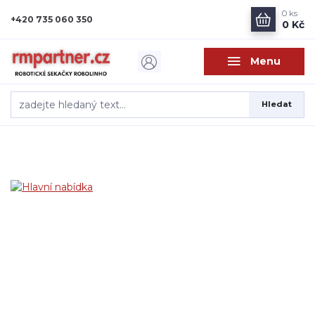
0
ks
+420 735 060 350
0 Kč
Menu
Hledat