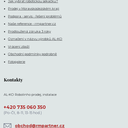
Jak vybrat robotickou sekačku?
Prodej v Moravskoslezském kraji
Podpora - servis - řešení problémů
Naše reference - rmpartner.cz
Prodloužená záruka 3 roky
Označení v názvu výrobků AL-KO
Vrácení zboží
Obchodní podmínky podrobně
Fotogalerie
Kontakty
AL-KO Robolinho prodej, instalace
+420 735 060 350
(Po-Čt, 8-11, 13-15 hod.)
obchod@rmpartner.cz