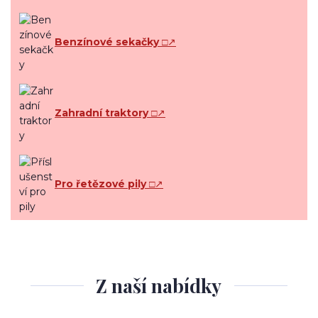
Benzínové sekačky
□↗
Zahradní traktory
□↗
Pro řetězové pily
□↗
Z naší nabídky