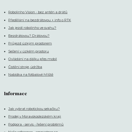
Robolinho Vision - bez antén a drátů
Předělání na bezdrátovou + info o RTK
Jak jezdí robolinho ve svahu?
Bezdrátovou? Drátovou?
Průjezd úzkým prostorem
Sečení v úzkém prostoru
Ovládání na dálku přes mobil
Čistění stroje, údržba
Nabídka na fotbalové hřiště
Informace
Jak vybrat robotickou sekačku?
Prodej v Moravskoslezském kraji
Podpora - servis - řešení problémů