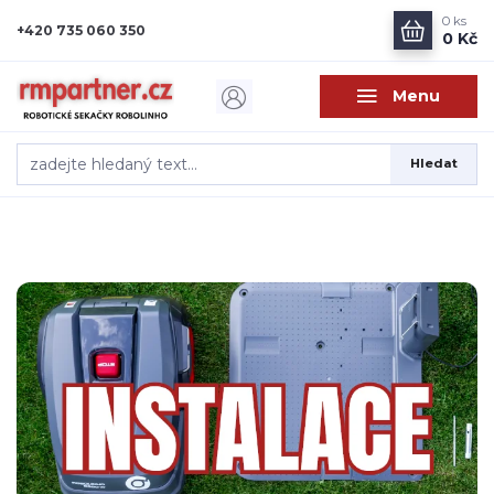
0
ks
+420 735 060 350
0 Kč
Menu
Hledat