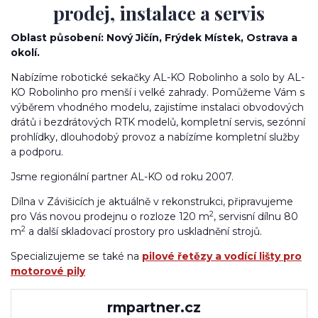
prodej, instalace a servis
Oblast působení: Nový Jičín, Frýdek Místek, Ostrava a
okolí.
Nabízíme robotické sekačky AL-KO Robolinho a solo by AL-
KO Robolinho pro menší i velké zahrady. Pomůžeme Vám s
výběrem vhodného modelu, zajistíme instalaci obvodových
drátů i bezdrátových RTK modelů, kompletní servis, sezónní
prohlídky, dlouhodobý provoz a nabízíme kompletní služby
a podporu.
Jsme regionální partner AL-KO od roku 2007.
Dílna v Závišicích je aktuálně v rekonstrukci, připravujeme
2
pro Vás novou prodejnu o rozloze 120 m
, servisní dílnu 80
2
m
a další skladovací prostory pro uskladnění strojů.
Specializujeme se také na
pilové řetězy a vodící lišty pro
motorové pily
rmpartner.cz