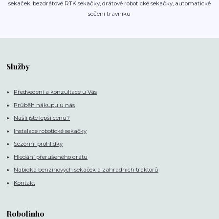
sekaček, bezdrátové RTK sekačky, drátové robotické sekačky, automatické
sečení trávníku
Služby
Předvedení a konzultace u Vás
Průběh nákupu u nás
Našli jste lepší cenu?
Instalace robotické sekačky
Sezónní prohlídky
Hledání přerušeného drátu
Nabídka benzínových sekaček a zahradních traktorů
Kontakt
Robolinho