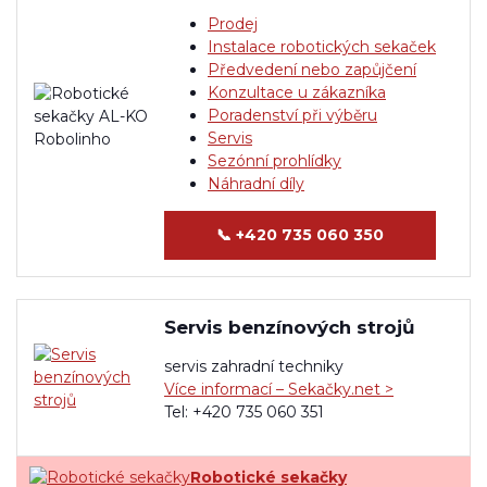
Prodej
Instalace robotických sekaček
Předvedení nebo zapůjčení
Konzultace u zákazníka
Poradenství při výběru
Servis
Sezónní prohlídky
Náhradní díly
📞
+420 735 060 350
Servis benzínových strojů
servis zahradní techniky
Více informací – Sekačky.net >
Tel: +420 735 060 351
Robotické sekačky