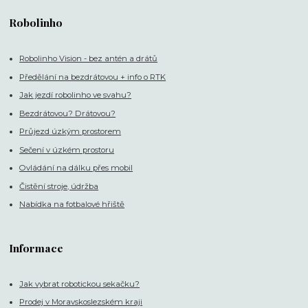
Robolinho
Robolinho Vision - bez antén a drátů
Předělání na bezdrátovou + info o RTK
Jak jezdí robolinho ve svahu?
Bezdrátovou? Drátovou?
Průjezd úzkým prostorem
Sečení v úzkém prostoru
Ovládání na dálku přes mobil
Čistění stroje, údržba
Nabídka na fotbalové hřiště
Informace
Jak vybrat robotickou sekačku?
Prodej v Moravskoslezském kraji