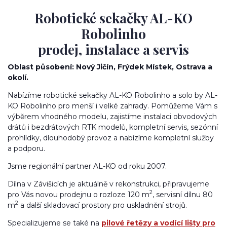
Robotické sekačky AL-KO
Robolinho
prodej, instalace a servis
Oblast působení: Nový Jičín, Frýdek Místek, Ostrava a
okolí.
Nabízíme robotické sekačky AL-KO Robolinho a solo by AL-
KO Robolinho pro menší i velké zahrady. Pomůžeme Vám s
výběrem vhodného modelu, zajistíme instalaci obvodových
drátů i bezdrátových RTK modelů, kompletní servis, sezónní
prohlídky, dlouhodobý provoz a nabízíme kompletní služby
a podporu.
Jsme regionální partner AL-KO od roku 2007.
Dílna v Závišicích je aktuálně v rekonstrukci, připravujeme
2
pro Vás novou prodejnu o rozloze 120 m
, servisní dílnu 80
2
m
a další skladovací prostory pro uskladnění strojů.
Specializujeme se také na
pilové řetězy a vodící lišty pro