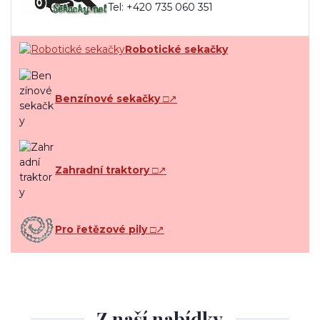
Tel: +420 735 060 351
Robotické sekačky
Benzínové sekačky
□↗
Zahradní traktory
□↗
Pro řetězové pily
□↗
Z naší nabídky