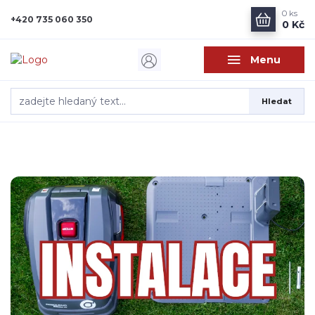
0
ks
+420 735 060 350
0 Kč
Menu
Hledat