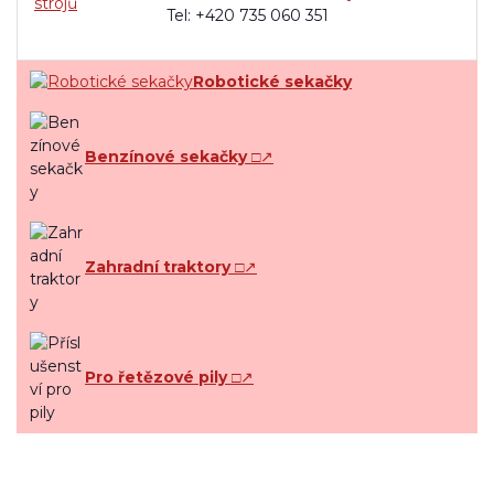
Tel: +420 735 060 351
Robotické sekačky
Benzínové sekačky
□↗
Zahradní traktory
□↗
Pro řetězové pily
□↗