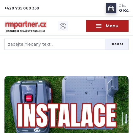
0
ks
+420 735 060 350
0 Kč
Menu
Hledat