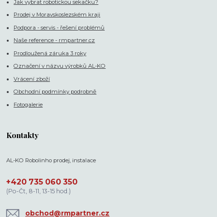
Jak vybrat robotickou sekačku?
Prodej v Moravskoslezském kraji
Podpora - servis - řešení problémů
Naše reference - rmpartner.cz
Prodloužená záruka 3 roky
Označení v názvu výrobků AL-KO
Vrácení zboží
Obchodní podmínky podrobně
Fotogalerie
Kontakty
AL-KO Robolinho prodej, instalace
+420 735 060 350
(Po-Čt, 8-11, 13-15 hod.)
obchod@rmpartner.cz