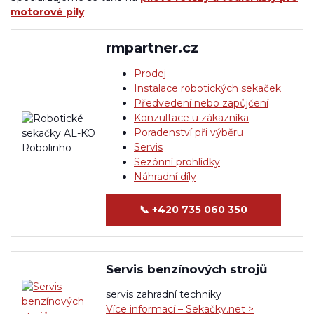
motorové pily
rmpartner.cz
Prodej
Instalace robotických sekaček
Předvedení nebo zapůjčení
Konzultace u zákazníka
Poradenství při výběru
Servis
Sezónní prohlídky
Náhradní díly
📞
+420 735 060 350
Servis benzínových strojů
servis zahradní techniky
Více informací – Sekačky.net >