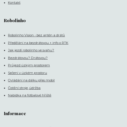
Kontakt
Robolinho
Robolinho Vision - bez antén a drátů
Předělání na bezdrátovou + info o RTK
Jak jezdí robolinho ve svahu?
Bezdrátovou? Drátovou?
Průjezd úzkým prostorem
Sečení v úzkém prostoru
Ovládání na dálku přes mobil
Čistění stroje, údržba
Nabídka na fotbalové hřiště
Informace