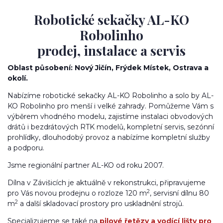
Robotické sekačky AL-KO
Robolinho
prodej, instalace a servis
Oblast působení: Nový Jičín, Frýdek Místek, Ostrava a
okolí.
Nabízíme robotické sekačky AL-KO Robolinho a solo by AL-
KO Robolinho pro menší i velké zahrady. Pomůžeme Vám s
výběrem vhodného modelu, zajistíme instalaci obvodových
drátů i bezdrátových RTK modelů, kompletní servis, sezónní
prohlídky, dlouhodobý provoz a nabízíme kompletní služby
a podporu.
Jsme regionální partner AL-KO od roku 2007.
Dílna v Závišicích je aktuálně v rekonstrukci, připravujeme
2
pro Vás novou prodejnu o rozloze 120 m
, servisní dílnu 80
2
m
a další skladovací prostory pro uskladnění strojů.
Specializujeme se také na
pilové řetězy a vodící lišty pro