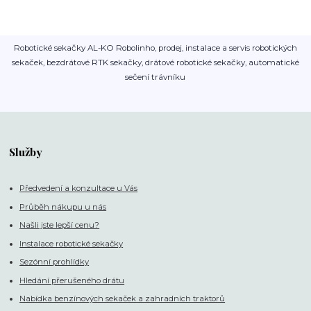
Robotické sekačky AL-KO Robolinho, prodej, instalace a servis robotických
sekaček, bezdrátové RTK sekačky, drátové robotické sekačky, automatické
sečení trávníku
Služby
Předvedení a konzultace u Vás
Průběh nákupu u nás
Našli jste lepší cenu?
Instalace robotické sekačky
Sezónní prohlídky
Hledání přerušeného drátu
Nabídka benzínových sekaček a zahradních traktorů