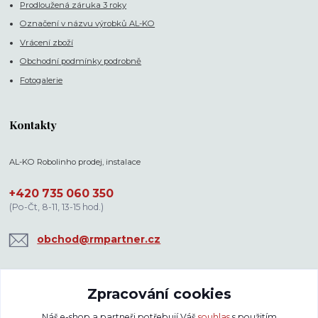
Prodloužená záruka 3 roky
Označení v názvu výrobků AL-KO
Vrácení zboží
Obchodní podmínky podrobně
Fotogalerie
Kontakty
AL-KO Robolinho prodej, instalace
+420 735 060 350
(Po-Čt, 8-11, 13-15 hod.)
obchod@rmpartner.cz
Zpracování cookies
Náš e-shop a partneři potřebují Váš
souhlas
s použitím