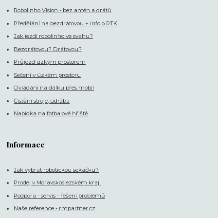
Robolinho Vision - bez antén a drátů
Předělání na bezdrátovou + info o RTK
Jak jezdí robolinho ve svahu?
Bezdrátovou? Drátovou?
Průjezd úzkým prostorem
Sečení v úzkém prostoru
Ovládání na dálku přes mobil
Čistění stroje, údržba
Nabídka na fotbalové hřiště
Informace
Jak vybrat robotickou sekačku?
Prodej v Moravskoslezském kraji
Podpora - servis - řešení problémů
Naše reference - rmpartner.cz