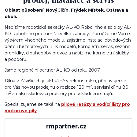
Oblast působení: Nový Jičín, Frýdek Místek, Ostrava a
okolí.
Nabízíme robotické sekačky AL-KO Robolinho a solo by AL-
KO Robolinho pro menší i velké zahrady. Pomůžeme Vám s
výběrem vhodného modelu, zajistíme instalaci obvodových
drátů i bezdrátových RTK modelů, kompletní servis, sezónní
prohlídky, dlouhodobý provoz a nabízíme kompletní služby
a podporu.
Jsme regionální partner AL-KO od roku 2007.
Dílna v Závišicích je aktuálně v rekonstrukci, připravujeme
2
pro Vás novou prodejnu o rozloze 120 m
, servisní dílnu 80
2
m
a další skladovací prostory pro uskladnění strojů.
Specializujeme se také na
pilové řetězy a vodící lišty pro
motorové pily
rmpartner.cz