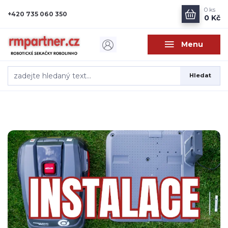
0
ks
+420 735 060 350
0 Kč
Menu
Hledat