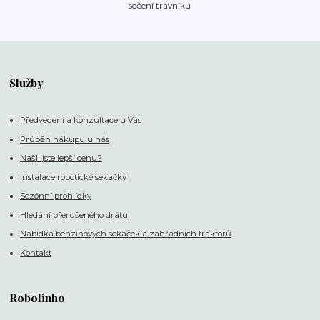
sečení trávníku
Služby
Předvedení a konzultace u Vás
Průběh nákupu u nás
Našli jste lepší cenu?
Instalace robotické sekačky
Sezónní prohlídky
Hledání přerušeného drátu
Nabídka benzínových sekaček a zahradních traktorů
Kontakt
Robolinho