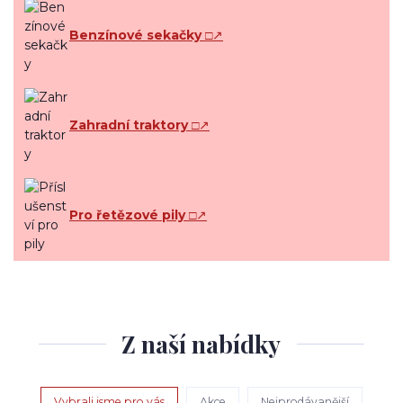
Benzínové sekačky
□↗
Zahradní traktory
□↗
Pro řetězové pily
□↗
Z naší nabídky
Vybrali jsme pro vás
Akce
Nejprodávanější