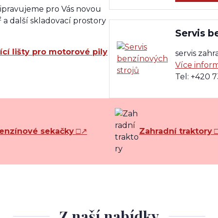
připravujeme pro Vás novou
2
a další skladovací prostory
Servis b
ící lišty pro motorové pily
servis zahr
Více infor
Tel: +420 
enzínové sekačky
□↗
Zahradní traktory
Z naší nabídky