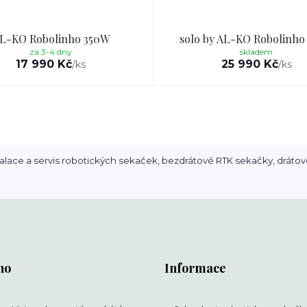
L-KO Robolinho 350W
solo by AL-KO Robolinho
za 3-4 dny
skladem
17 990 Kč
25 990 Kč
/
ks
/
ks
alace a servis robotických sekaček, bezdrátové RTK sekačky, drátov
ho
Informace