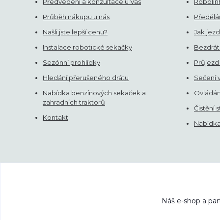
Předvedení a konzultace u Vás
Robolinh
Průběh nákupu u nás
Předělán
Našli jste lepší cenu?
Jak jezd
Instalace robotické sekačky
Bezdrát
Sezónní prohlídky
Průjezd
Hledání přerušeného drátu
Sečení 
Nabídka benzínových sekaček a
Ovládán
zahradních traktorů
Čistění 
Kontakt
Nabídka 
Náš e-shop a par
Ceny s DPH
rmpartner.cz
2025-2026. Nekopíru