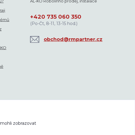
u?
AL-KO Robolinho prodej, instalace
aji
+420 735 060 350
blémů
(Po-Čt, 8-11, 13-15 hod.)
z
obchod@rmpartner.cz
-KO
ně
 mohli zobrazovat
hrazena.