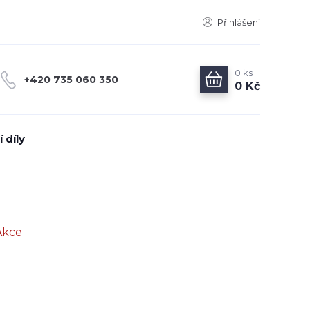
Přihlášení
0
ks
+420 735 060 350
0 Kč
 díly