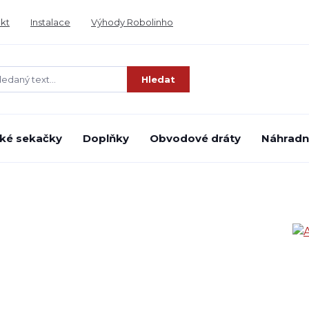
kt
Instalace
Výhody Robolinho
Hledat
ké sekačky
Doplňky
Obvodové dráty
Náhradní