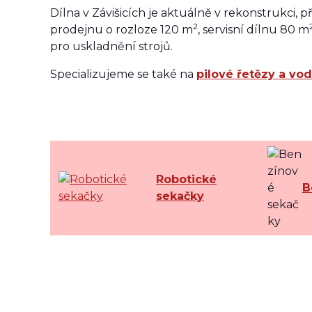
Dílna v Závišicích je aktuálně v rekonstrukci, 
2
prodejnu o rozloze 120 m
, servisní dílnu 80 m
pro uskladnění strojů.
Specializujeme se také na
pilové řetězy a vod
Robotické
B
sekačky