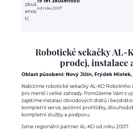
19 let zkušeností
od roku 2007
Robotické sekačky AL-
prodej, instalace 
Oblast působení: Nový Jičín, Frýdek Místek, 
Nabízíme robotické sekačky AL-KO Robolinho 
pro menší i velké zahrady. Pomůžeme Vám s 
zajistíme instalaci obvodových drátů i bezdrá
kompletní servis, sezónní prohlídky, dlouhod
kompletní služby a podporu.
Jsme regionální partner AL-KO od roku 2007.