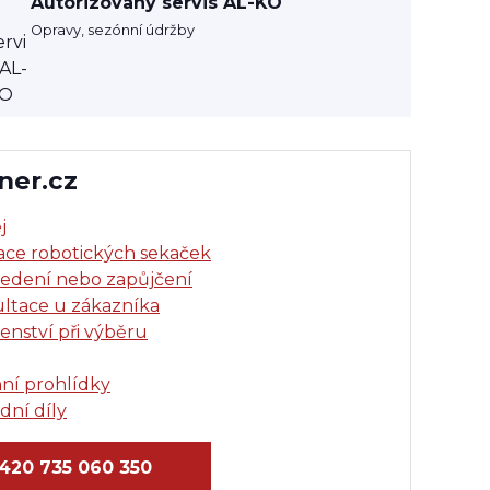
Autorizovaný servis AL-KO
Opravy, sezónní údržby
ner.cz
j
lace robotických sekaček
edení nebo zapůjčení
ltace u zákazníka
enství při výběru
ní prohlídky
dní díly
420 735 060 350