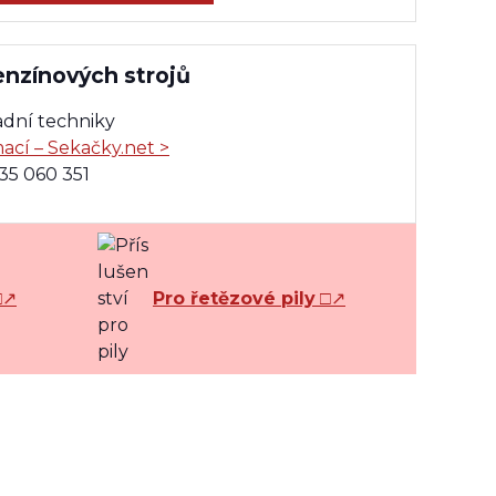
enzínových strojů
adní techniky
mací – Sekačky.net >
735 060 351
□↗
Pro řetězové pily
□↗