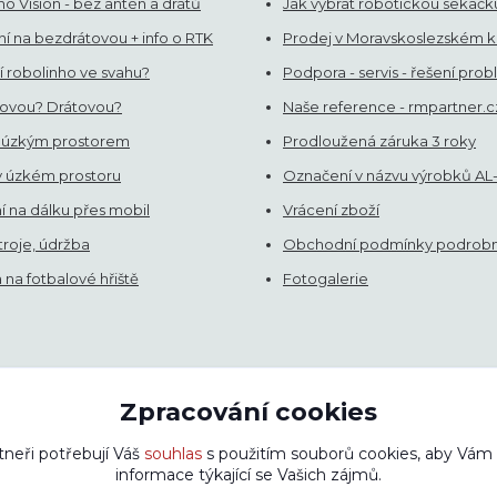
o Vision - bez antén a drátů
Jak vybrat robotickou sekačk
í na bezdrátovou + info o RTK
Prodej v Moravskoslezském kr
í robolinho ve svahu?
Podpora - servis - řešení pro
ovou? Drátovou?
Naše reference - rmpartner.c
 úzkým prostorem
Prodloužená záruka 3 roky
v úzkém prostoru
Označení v názvu výrobků AL
í na dálku přes mobil
Vrácení zboží
stroje, údržba
Obchodní podmínky podrob
na fotbalové hřiště
Fotogalerie
Zpracování cookies
tneři potřebují Váš
souhlas
s použitím souborů cookies, aby Vám
jte texty bez našeho svolení. Změna cen a technických parametrů vy
informace týkající se Vašich zájmů.