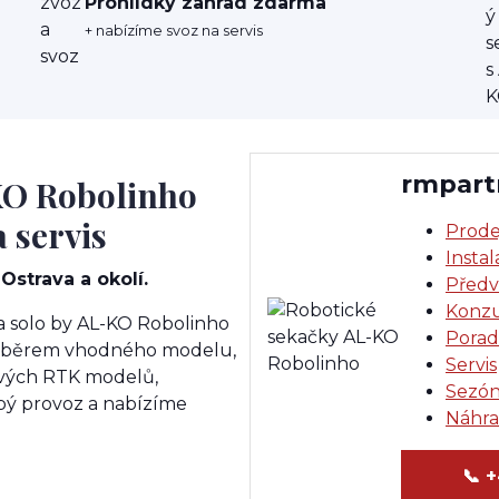
Prohlídky zahrad zdarma
+ nabízíme svoz na servis
rmpart
KO Robolinho
a servis
Prode
Insta
Ostrava a okolí.
Předv
Konzu
a solo by AL-KO Robolinho
Porad
výběrem vhodného modelu,
Servis
tových RTK modelů,
Sezón
obý provoz a nabízíme
Náhra
📞
+